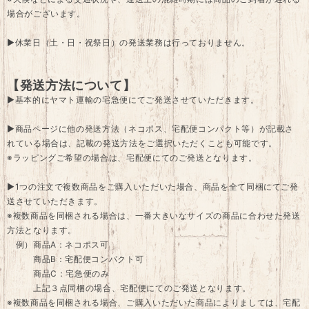
場合がございます。
▶休業日（土・日・祝祭日）の発送業務は行っておりません。
【発送方法について】
▶基本的にヤマト運輸の宅急便にてご発送させていただきます。
▶商品ページに他の発送方法（ネコポス、宅配便コンパクト等）が記載さ
れている場合は、記載の発送方法をご選択いただくことも可能です。
※ラッピングご希望の場合は、宅配便にてのご発送となります。
▶1つの注文で複数商品をご購入いただいた場合、商品を全て同梱にてご発
送させていただきます。
※複数商品を同梱される場合は、一番大きいなサイズの商品に合わせた発送
方法となります。
例）商品A：ネコポス可
商品B：宅配便コンパクト可
商品C：宅急便のみ
上記３点同梱の場合、宅配便にてのご発送となります。
※複数商品を同梱される場合、ご購入いただいた商品によりましては、宅配