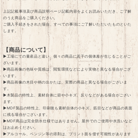
上記記載事項及び商品説明ページ記載内容をよくお読みいただき、ご了解
のうえ商品をご購入ください。
ご購入手続きをされた場合、すべての事項にご了解いただいたものといた
します。
【商品について】
▶工場にての量産品と違い、個々の商品に若干の個体差が生じることがご
ざいます。
▶商品画像の色味や質感は、閲覧環境などにより実物と異なる場合がござ
います。
▶商品画像の木目や柄の出かたは、実際の商品と異なる場合がございま
す。
▶木製品の特性上、素材自体に節や小キズ、反りなどがある場合がござい
ます。
▶MDF製品の特性上、印刷後も素材自体の小キズ、筋目などが商品の表面
に残る場合がございます。
▶MDF商品は完全防水仕様ではありません。屋外でのご使用や水洗いなど
はお止めください。
▶アルコール、ベンジン等の溶剤は、プリント面を侵す可能性があります