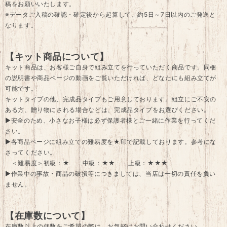
稿をお願いいたします。
※データご入稿の確認・確定後から起算して、約5日～7日以内のご発送と
なります。
【キット商品について】
キット商品は、お客様ご自身で組み立てを行っていただく商品です。同梱
の説明書や商品ページの動画をご覧いただければ、どなたにも組み立てが
可能です。
キットタイプの他、完成品タイプもご用意しております。組立にご不安の
ある方、贈り物にされる場合などは、完成品タイプをお選びください。
▶安全のため、小さなお子様は必ず保護者様とご一緒に作業を行ってくだ
さい。
▶各商品ページに組み立ての難易度を★印で記載しております。参考にな
さってください。
＜難易度＞初級：★ 中級：★★ 上級：★★★
▶作業中の事故・商品の破損等につきましては、当店は一切の責任を負い
ません。
【在庫数について】
在庫数以上の個数をご希望の際は、お気軽にお問い合わせください。