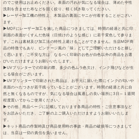
のでご使用はお止めください。表面の汚れが気になる場合は、薄めた中性
洗剤を含ませた布などを固く絞り、軽く拭き取ってください。
▶レーザー加工機の特性上、木製品の裏面にヤニが付着することがござい
ます。
▶MDFにレーザー加工を施した商品につきましては、時間の経過と共に印
刷面の表面がくすんだ色味（日焼けのような感じ）に若干変色して参りま
す。これは素材及び加工法の特性上避けることができません。当店MDF商
品の特徴でもあり、ビンテージ風の「味」としてご理解いただけると嬉し
く思います。ご不安な方は、なるべく印刷のお色が白色以外の商品をお選
びいただけますようお願いいたします。
▶UVプリンターでの印刷の際、多少の色ムラ色欠け、インク飛びなどが生
じる場合がございます。
▶UVプリンターで印刷された商品は、お手元に届いた際にインクの匂いや
表面のべたつきが若干残っていることがございます。時間の経過と共に自
然と無くなるものですが、気になる場合は風通しの良い場所に3日～１週間
程度置いてからご使用ください。
▶その他、商品ページに記載しております各商品の特性・ご注意事項など
をお読みいただき、ご了解の上ご購入いただけますようお願いいたしま
す。
▶キット商品の作製時及び商品使用時の事故・商品の破損等につきまして
は、当店は一切の責任を負いません。