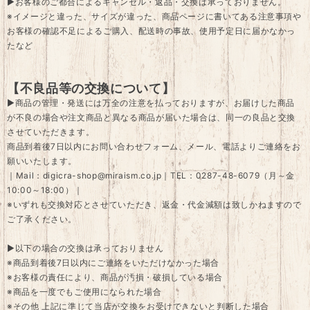
▶お客様のご都合によるキャンセル・返品・交換は承っておりません。
※イメージと違った、サイズが違った、商品ページに書いてある注意事項や
お客様の確認不足によるご購入、配送時の事故、使用予定日に届かなかっ
たなど
【不良品等の交換について】
▶商品の管理・発送には万全の注意を払っておりますが、お届けした商品
が不良の場合や注文商品と異なる商品が届いた場合は、同一の良品と交換
させていただきます。
商品到着後7日以内にお問い合わせフォーム、メール、電話よりご連絡をお
願いいたします。
｜Mail：
digicra-shop@miraism.co.jp
｜TEL：0287-48-6079（月～金
10:00～18:00）｜
※いずれも交換対応とさせていただき、返金・代金減額は致しかねますので
ご了承ください。
▶以下の場合の交換は承っておりません
※商品到着後7日以内にご連絡をいただけなかった場合
※お客様の責任により、商品が汚損・破損している場合
※商品を一度でもご使用になられた場合
※その他 上記に準じて当店が交換をお受けできないと判断した場合