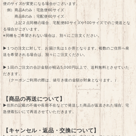
便のサイズが変更になる場合がございます。
例）商品Aのみ：宅急便60サイズ
商品Bのみ：宅配便60サイズ
上記２点同梱の場合、宅配便80サイズや100サイズでのご発送とな
る場合がございます。
※同梱をご希望されない場合は、別々にご注文ください。
▶１つの注文に対して、お届け先は１か所となります。複数のご住所へ発
送を希望される場合は、別々にご注文ください。
▶１回のご注文の合計金額が税込5,000円以上で、送料無料とさせていた
だきます。
（クーポンご利用の際は、値引き後の金額が対象となります。）
【商品の再送について】
▶住所の記載の不備や長期不在などで発送した商品が返送された場合、宅
急便着払いにて再送させていただきます。
【キャンセル・返品・交換について】