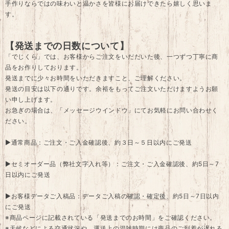
手作りならではの味わいと温かさを皆様にお届けできたら嬉しく思いま
す。
【発送までの日数について】
「でじくら」では、お客様からご注文をいだだいた後、一つずつ丁寧に商
品をお作りしております。
発送までに少々お時間をいただきますこと、ご理解ください。
発送の目安は以下の通りです。余裕をもってご注文いただけますようお願
い申し上げます。
お急ぎの場合は、「メッセージウインドウ」にてお気軽にお問い合わせく
ださい。
▶通常商品：ご注文・ご入金確認後、約３日～５日以内にご発送
▶セミオーダー品（弊社文字入れ等）：ご注文・ご入金確認後、約5日～7
日以内にご発送
▶お客様データご入稿品：データご入稿の確認・確定後、約5日～7日以内
にご発送
※商品ページに記載されている「発送までのお時間」をご確認ください。
※天候などによる交通状況や、運送上の混雑時期には商品のご到着が遅れる