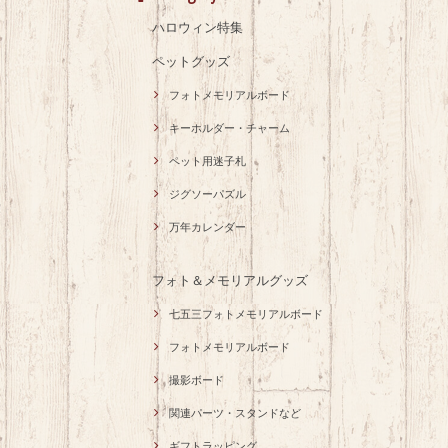
ハロウィン特集
ペットグッズ
フォトメモリアルボード
キーホルダー・チャーム
ペット用迷子札
ジグソーパズル
万年カレンダー
フォト＆メモリアルグッズ
七五三フォトメモリアルボード
フォトメモリアルボード
撮影ボード
関連パーツ・スタンドなど
ギフトラッピング