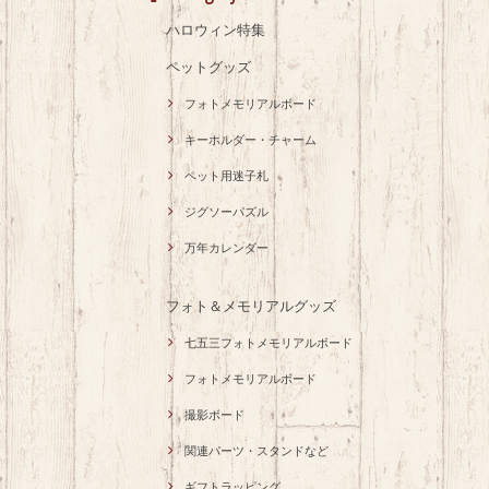
ハロウィン特集
ペットグッズ
フォトメモリアルボード
キーホルダー・チャーム
ペット用迷子札
ジグソーパズル
万年カレンダー
フォト＆メモリアルグッズ
七五三フォトメモリアルボード
フォトメモリアルボード
撮影ボード
関連パーツ・スタンドなど
ギフトラッピング